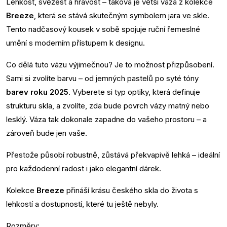
Lehkost, svěžest a hravost – taková je větší váza z kolekce
Breeze
, která se stává skutečným symbolem jara ve skle.
Tento nadčasový kousek v sobě spojuje ruční řemeslné
umění s moderním přístupem k designu.
Co dělá tuto vázu výjimečnou? Je to možnost přizpůsobení.
Sami si zvolíte barvu – od jemných pastelů po syté tóny
barev roku 2025
. Vyberete si typ optiky, která definuje
strukturu skla, a zvolíte, zda bude povrch vázy matný nebo
lesklý. Váza tak dokonale zapadne do vašeho prostoru – a
zároveň bude jen vaše.
Přestože působí robustně, zůstává překvapivě lehká – ideální
pro každodenní radost i jako elegantní dárek.
Kolekce
Breeze
přináší krásu českého skla do života s
lehkostí a dostupností, které tu ještě nebyly.
Rozměry: