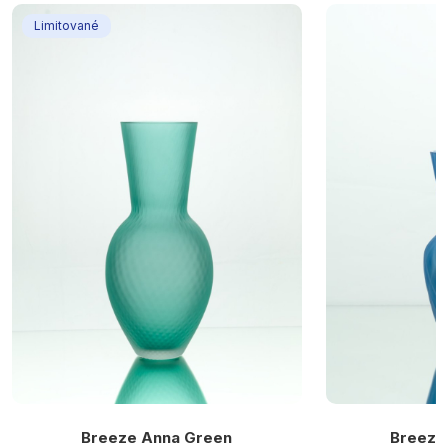
Limitované
Breeze Anna Green
Breeze