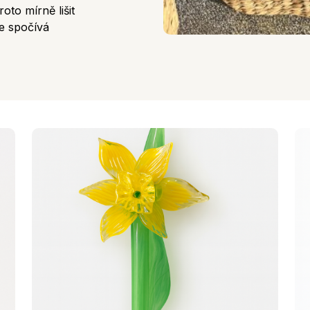
oto mírně lišit
le spočívá