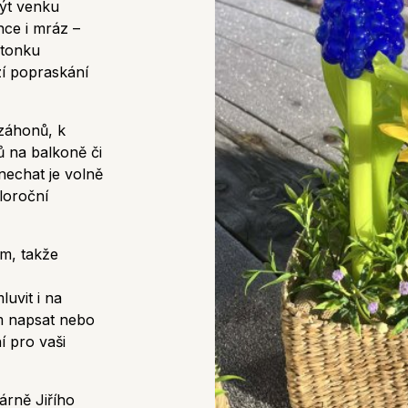
být venku
nce i mráz –
stonku
í popraskání
 záhonů, k
ků na balkoně či
nechat je volně
eloroční
cm, takže
uvit i na
m napsat nebo
í pro vaši
árně Jiřího