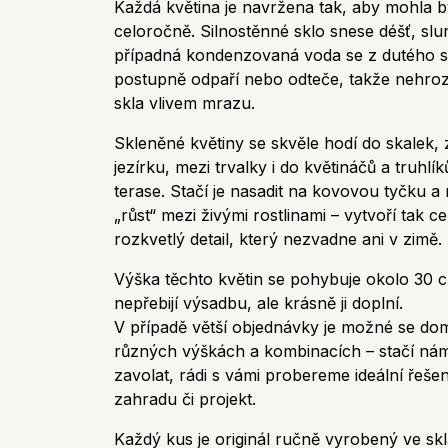
Každá květina je navržena tak, aby mohla 
celoročně. Silnostěnné sklo snese déšť, slu
případná kondenzovaná voda se z dutého 
postupně odpaří nebo odteče, takže nehroz
skla vlivem mrazu.
Skleněné květiny se skvěle hodí do skalek,
jezírku, mezi trvalky i do květináčů a truhlí
terase. Stačí je nasadit na kovovou tyčku a 
„růst“ mezi živými rostlinami – vytvoří tak c
rozkvetlý detail, který nezvadne ani v zimě.
Výška těchto květin se pohybuje okolo 30 
nepřebijí výsadbu, ale krásně ji doplní.
V případě větší objednávky je možné se doml
různých výškách a kombinacích – stačí ná
zavolat, rádi s vámi probereme ideální řešen
zahradu či projekt.
Každý kus je originál ručně vyrobený ve skl