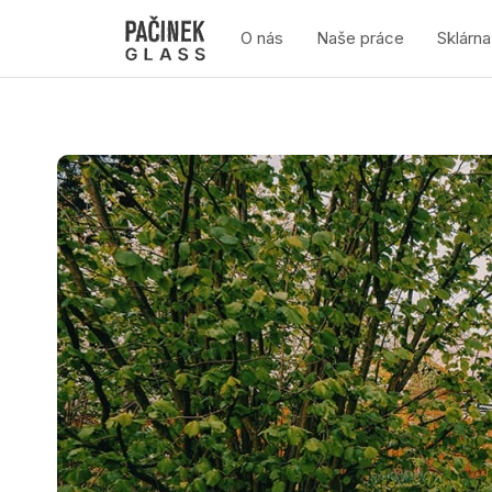
O nás
Naše práce
Sklárna