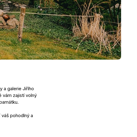
 a galerie Jiřího
 vám zajistí volný
 památku.
í váš pohodlný a