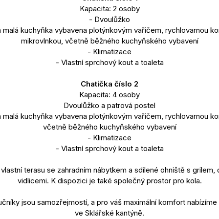
Kapacita: 2 osoby
- Dvoulůžko
 a malá kuchyňka vybavena plotýnkovým vařičem, rychlovarnou kon
mikrovlnkou, včetně běžného kuchyňského vybavení
- Klimatizace
- Vlastní sprchový kout a toaleta
Chatička číslo 2
Kapacita: 4 osoby
Dvoulůžko a patrová postel
 a malá kuchyňka vybavena plotýnkovým vařičem, rychlovarnou kon
včetně běžného kuchyňského vybavení
- Klimatizace
- Vlastní sprchový kout a toaleta
vlastní terasu se zahradním nábytkem a sdílené ohniště s grilem,
vidlicemi. K dispozici je také společný prostor pro kola.
ručníky jsou samozřejmostí, a pro váš maximální komfort nabízím
ve Sklářské kantýně.