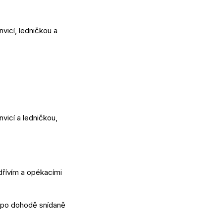
vicí, ledničkou a
vicí a ledničkou,
 dřívím a opékacími
e po dohodě snídaně