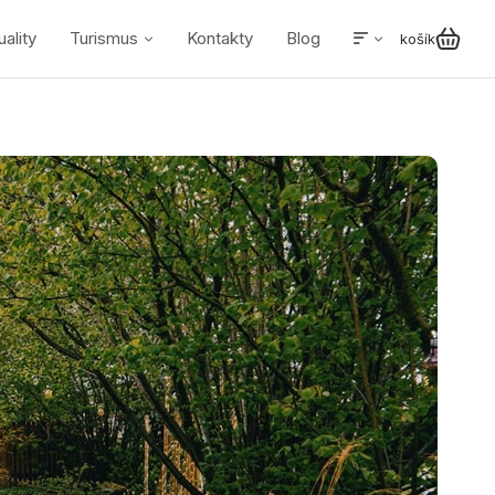
uality
Turismus
Kontakty
Blog
košík