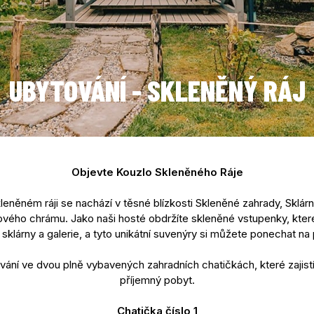
UBYTOVÁNÍ - SKLENĚNÝ RÁJ
Objevte Kouzlo Skleněného Ráje
eněném ráji se nachází v těsné blízkosti Skleněné zahrady, Sklárny
ového chrámu. Jako naši hosté obdržíte skleněné vstupenky, které
 sklárny a galerie, a tyto unikátní suvenýry si můžete ponechat na
ání ve dvou plně vybavených zahradních chatičkách, které zajist
příjemný pobyt.
Chatička číslo 1