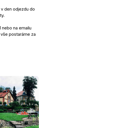
i v den odjezdu do
ty.
1 nebo na emailu
o vše postaráme za