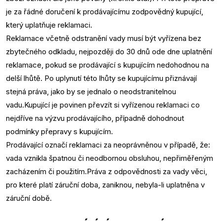
je za řádné doručení k prodávajícímu zodpovědný kupující,
který uplatňuje reklamaci.
Reklamace včetně odstranění vady musí být vyřízena bez
zbytečného odkladu, nejpozději do 30 dnů ode dne uplatnění
reklamace, pokud se prodávající s kupujícím nedohodnou na
delší lhůtě. Po uplynutí této lhůty se kupujícímu přiznávají
stejná práva, jako by se jednalo o neodstranitelnou
vadu.Kupující je povinen převzít si vyřízenou reklamaci co
nejdříve na výzvu prodávajícího, případně dohodnout
podmínky přepravy s kupujícím.
Prodávající označí reklamaci za neoprávněnou v případě, že:
vada vznikla špatnou či neodbornou obsluhou, nepřiměřeným
zacházením či použitím.Práva z odpovědnosti za vady věci,
pro které platí záruční doba, zaniknou, nebyla-li uplatněna v
záruční době.