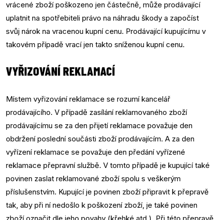
vrácené zboží poškozeno jen částečně, může prodávající
uplatnit na spotřebiteli právo na náhradu škody a započíst
svůj nárok na vracenou kupní cenu. Prodávající kupujícímu v
takovém případě vrací jen takto sníženou kupní cenu.
VYŘIZOVÁNÍ REKLAMACÍ
Místem vyřizování reklamace se rozumí kancelář
prodávajícího. V případě zasílání reklamovaného zboží
prodávajícímu se za den přijetí reklamace považuje den
obdržení poslední součásti zboží prodávajícím. A za den
vyřízení reklamace se považuje den předání vyřízené
reklamace přepravní službě. V tomto případě je kupující také
povinen zaslat reklamované zboží spolu s veškerým
příslušenstvím. Kupující je povinen zboží připravit k přepravě
tak, aby při ní nedošlo k poškození zboží, je také povinen
zboží označit dle jeho povahy (křehké atd.). Při této přepravě