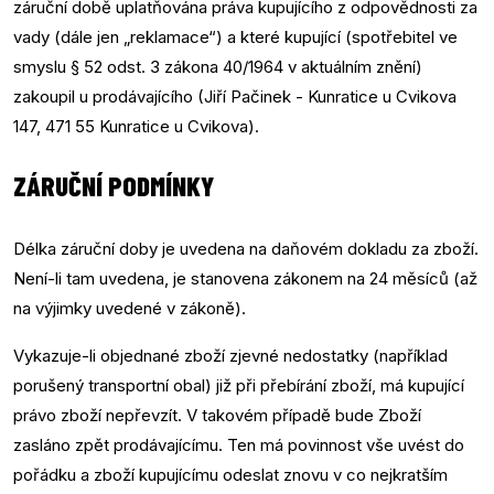
záruční době uplatňována práva kupujícího z odpovědnosti za
vady (dále jen „reklamace“) a které kupující (spotřebitel ve
smyslu § 52 odst. 3 zákona 40/1964 v aktuálním znění)
zakoupil u prodávajícího (Jiří Pačinek - Kunratice u Cvikova
147, 471 55 Kunratice u Cvikova).
ZÁRUČNÍ PODMÍNKY
Délka záruční doby je uvedena na daňovém dokladu za zboží.
Není-li tam uvedena, je stanovena zákonem na 24 měsíců (až
na výjimky uvedené v zákoně).
Vykazuje-li objednané zboží zjevné nedostatky (například
porušený transportní obal) již při přebírání zboží, má kupující
právo zboží nepřevzít. V takovém případě bude Zboží
zasláno zpět prodávajícímu. Ten má povinnost vše uvést do
pořádku a zboží kupujícímu odeslat znovu v co nejkratším