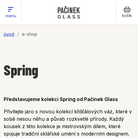
košík
menu
úvod
e-shop
Spring
Představujeme kolekci Spring od Pačinek Glass
Přivítejte jaro s novou kolekcí křišťálových váz, které v
sobě nesou něhu a půvab rozkvetlé přírody. Každý
kousek z této kolekce je mistrovským dílem, které
spojuje tradiční sklářské umění s moderním designem.