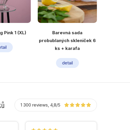
g Pink 1 (XL)
Barevná sada
probublaných skleniček 6
tail
ks + karafa
detail
ků
1 300 reviews, 4,8/5