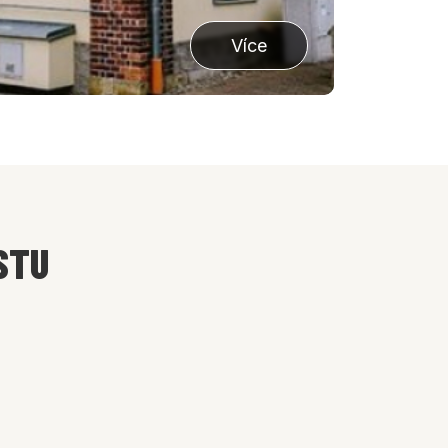
Více
STU