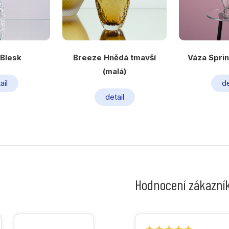
 Blesk
Breeze Hnědá tmavší
Váza Sprin
(malá)
ail
de
detail
Hodnocení zákazní