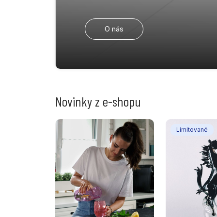
O nás
Novinky z e-shopu
Limitované