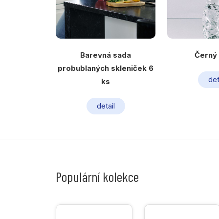
Barevná sada
Černý
probublaných skleniček 6
det
ks
detail
Populární kolekce