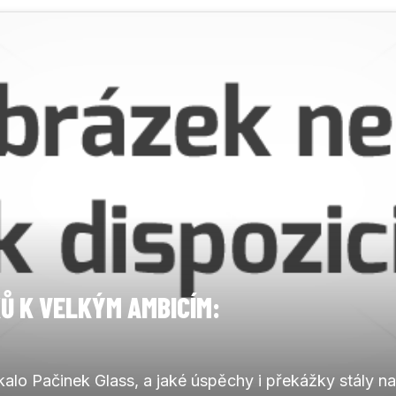
Ů K VELKÝM AMBICÍM:
ikalo Pačinek Glass, a jaké úspěchy i překážky stály na